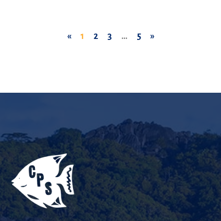
«
1
2
3
…
5
»