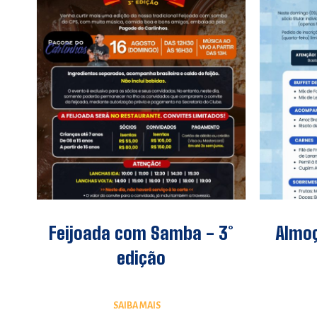
Feijoada com Samba - 3°
Almoç
edição
SAIBA MAIS