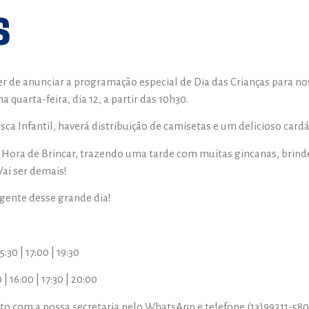
s
er de anunciar a programação especial de Dia das Crianças para n
 quarta-feira, dia 12, a partir das 10h30.
a Infantil, haverá distribuição de camisetas e um delicioso cardáp
 a Hora de Brincar, trazendo uma tarde com muitas gincanas, brind
Vai ser demais!
gente desse grande dia!
15:30 | 17:00 | 19:30
 | 16:00 | 17:30 | 20:00
to com a nossa secretaria pelo WhatsApp e telefone (13)99211-580