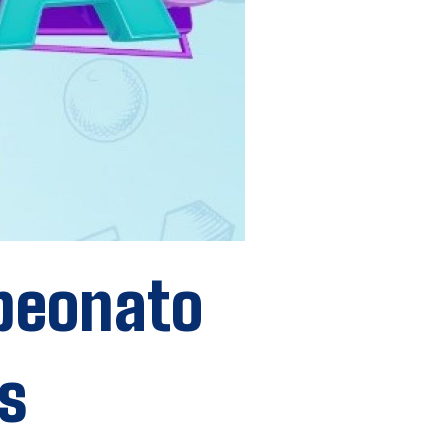
mpeonato
as