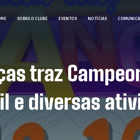
OME
SOBRE O CLUBE
EVENTOS
NOTÍCIAS
COMUNIC
nças traz Campeo
il e diversas ati